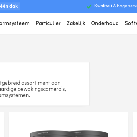
 één dak
Kwaliteit & hoge serv
larmsysteem
Particulier
Zakelijk
Onderhoud
Soft
tgebreid assortiment aan
aardige bewakingscamera's,
comsystemen.